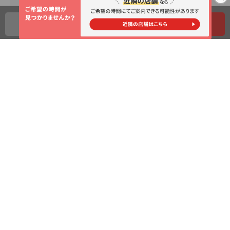
※
出典：（公財）生命保険文化センター「令和3年度 生命保険に
関する全国実態調査」P.92の「直近加入契約（民保）の加入時の
店舗に電話
来店相談予約
情報入手経路（世帯主年齢別）（複数回答）」を基に作成
お客さまからいただいた体験談
有意義な勉強会を無料で受けた感じです。
50代以上
保険の見直し
きっかけ：見直し
以前から保険料が高いことが気になっていましたが、いざ見直しを
しようにも保険の仕組みを理解していなかったので、相談させてい
ただきました。とてもわかりやすく、丁寧に説明していただき、有
意義な勉強会を無料で受けた感じです。お店もショッピングセンタ
ーの中なので、ついでに買い物をして帰宅できるので、とても便利
でした。保険の保障内容の見直しもできたので、よかったです。も
すべて読む
う少し早く相談すればよかったかなと思いました。ありがとうござ
いました。