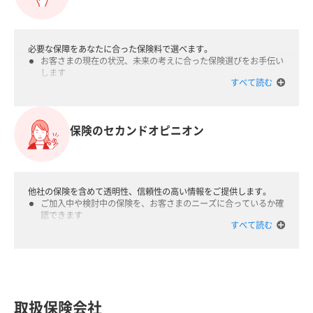
必要な保障をあなたに合った保険料で選べます。
お客さまの現在の状況、未来の考えに合った保険選びをお手伝い
します
すべて読む
複数の「会社と保険」を組み合わせて、お客さまだけのプランが
作れます
保障をより手厚く、保険料をより抑えられるようにお手伝いしま
保険のセカンドオピニオン
す
健康に不安のある方や、ご高齢の方もお入りいただける保険を探
すお手伝いをします
複数社の商品にご契約の場合は、「ほけんの窓口」一か所で手続
きができます
他社の保険を含めて透明性、信頼性の高い情報をご提供します。
ご加入中や検討中の保険を、お客さまのニーズに合っているか確
認できます
すべて読む
今の保険がお客さまに合っていれば継続されることをおすすめし
ます
取扱保険会社