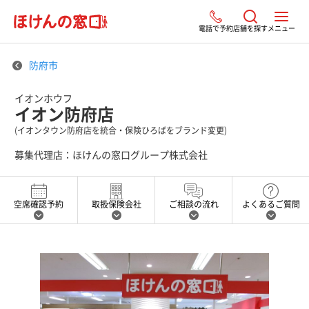
電話で予約
店舗を探す
メニュー
防府市
イオンホウフ
イオン防府店
(イオンタウン防府店を統合・保険ひろばをブランド変更)
募集代理店：ほけんの窓口グループ株式会社
空席確認予約
取扱保険会社
ご相談の流れ
よくあるご質問